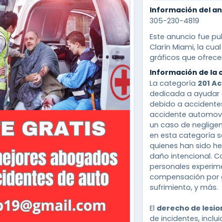
Información del a
305-230-4819
Este anuncio fue pu
Clarín Miami, la cu
gráficos que ofrecen
Información de la 
La categoría
201 Ac
dedicada a ayudar 
debido a accidentes
accidente automovil
un caso de neglige
en esta categoría 
quienes han sido he
daño intencional. 
personales experim
compensación por g
sufrimiento, y más.
El
derecho de lesio
de incidentes, inclu