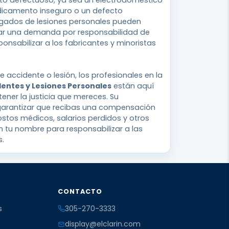
to defectuoso, ya sea un electrodoméstico
icamento inseguro o un defecto
ogados de lesiones personales pueden
ar una demanda por responsabilidad de
onsabilizar a los fabricantes y minoristas
e accidente o lesión, los profesionales en la
dentes y Lesiones Personales
están aquí
ener la justicia que mereces. Su
garantizar que recibas una compensación
costos médicos, salarios perdidos y otros
n tu nombre para responsabilizar a las
s.
CONTACTO
s
305-270-3333
display@elclarin.com