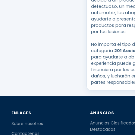
debido a un produc
defectuoso, un med
automotriz, los ab
ayudarte a present
productos para resp
por tus lesiones.
No importa el tipo d
categoría
201 Acci
para ayudarte a obt
experiencia puede 
financiera por los 
daños, y lucharán e
partes responsable
ENLACES
ANUNCIOS
Anuncios Clasificado
Sobre nosotros
Destacados
Contactenos