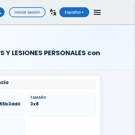
Iniciar sesión
Español
S Y LESIONES PERSONALES con
ncio
TAMAÑO
e55b3dd0
3x8