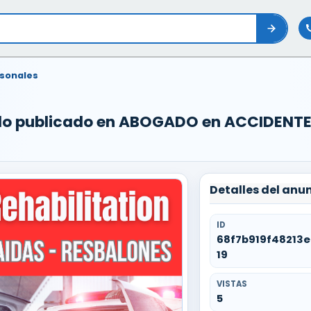
rsonales
ado publicado en ABOGADO en ACCIDENTE
Detalles del anu
ID
68f7b919f48213
19
VISTAS
5