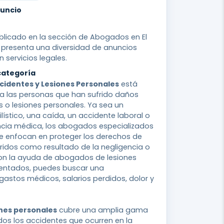
nuncio
blicado en la sección de Abogados en El
al presenta una diversidad de anuncios
 servicios legales.
categoría
cidentes y Lesiones Personales
está
a las personas que han sufrido daños
 o lesiones personales. Ya sea un
ístico, una caída, un accidente laboral o
ncia médica, los abogados especializados
se enfocan en proteger los derechos de
ridos como resultado de la negligencia o
Con la ayuda de abogados de lesiones
entados, puedes buscar una
astos médicos, salarios perdidos, dolor y
nes personales
cubre una amplia gama
idos los accidentes que ocurren en la