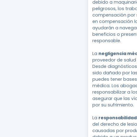
debido a maquinaria
peligrosos, los trab
compensación por s
en compensación la
ayudarán a navegar
beneficios o prese
responsable.
La
negligencia mé
proveedor de salud 
Desde diagnósticos 
sido dañado por las
puedes tener bases
médica. Los aboga
responsabilizar a lo
asegurar que las v
por su sufrimiento.
La
responsabilidad
del derecho de lesi
causadas por produc