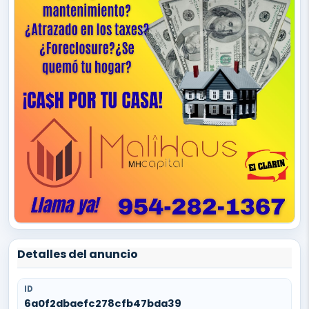
Detalles del anuncio
ID
6a0f2dbaefc278cfb47bda39