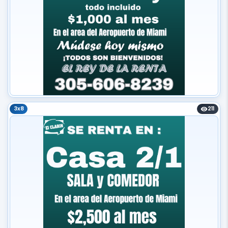
3x8
211