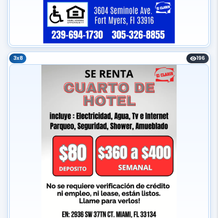
3x8
196