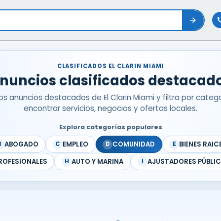
CLASIFICADOS EL CLARIN MIAMI
nuncios clasificados destacad
los anuncios destacados de El Clarin Miami y filtra por categ
encontrar servicios, negocios y ofertas locales.
Explora categorías populares
ABOGADO
EMPLEO
COMUNIDAD
BIENES RAIC
B
C
D
E
ROFESIONALES
AUTO Y MARINA
AJUSTADORES PÚBLI
H
I