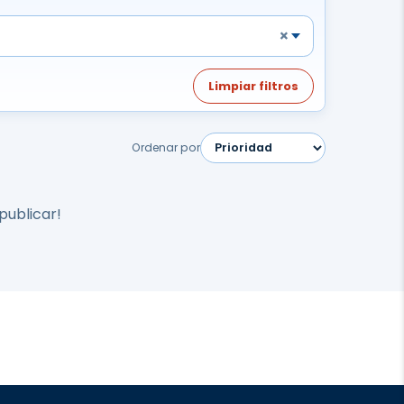
×
Limpiar filtros
Ordenar por
publicar!