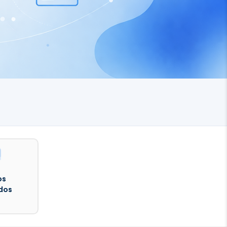
os
dos