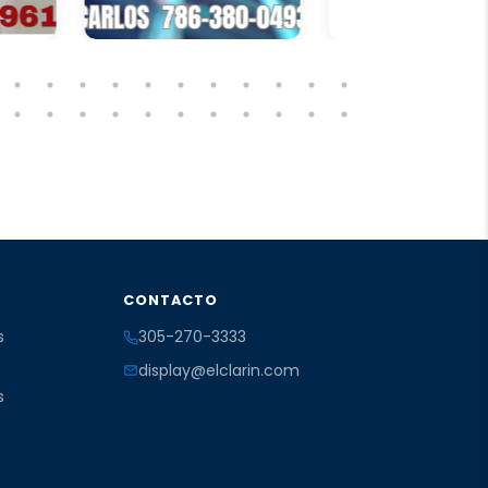
CONTACTO
s
305-270-3333
display@elclarin.com
s