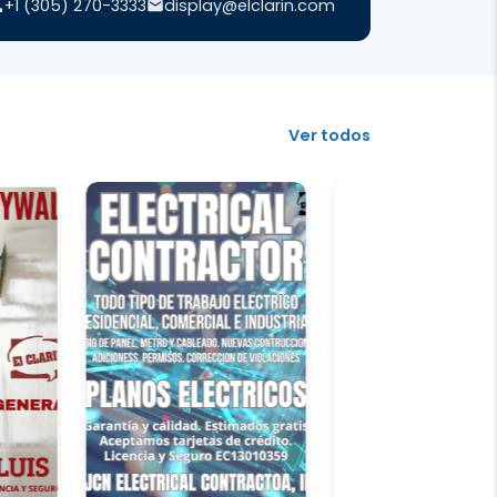
+1 (305) 270-3333
display@elclarin.com
Ver todos