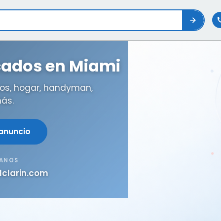
icados en Miami
os, hogar, handyman,
ás.
 anuncio
TANOS
lclarin.com