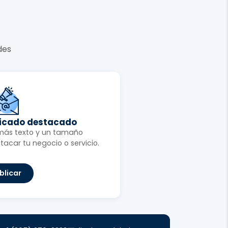
des
ficado destacado
más texto y un tamaño
tacar tu negocio o servicio.
blicar