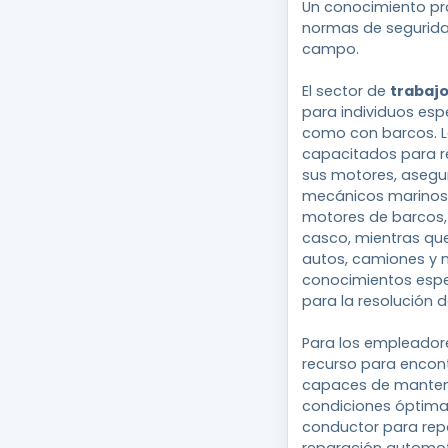
Un conocimiento pr
normas de seguridad
campo.
El sector de
trabajo
para individuos esp
como con barcos. 
capacitados para re
sus motores, asegu
mecánicos marinos 
motores de barcos,
casco, mientras qu
autos, camiones y m
conocimientos espe
para la resolución
Para los empleadore
recurso para encont
capaces de mantene
condiciones óptima
conductor para repa