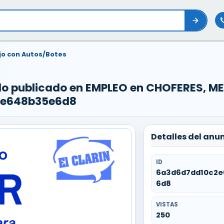
jo con Autos/Botes
ado publicado en EMPLEO en CHOFERES,
2e648b35e6d8
Detalles del anu
ID
6a3d6d7dd10c2
6d8
VISTAS
250