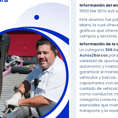
Información del a
11050 NW 36TH AVE MI
Este anuncio fue pu
Miami, la cual ofre
gráficos que ofrece
campos y sectores.
Información de la 
La categoría
306 C
Autos/Barcos
para
variedad de oportun
automotriz y marin
garantizar el mante
vehículos y barcos,
capacitados con ex
cuidado de vehícul
como conductor, me
categoría conecta 
esenciales que mant
transporte y la nav