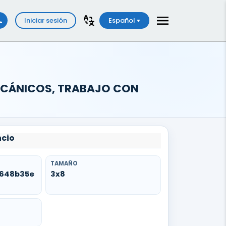
Iniciar sesión
Español
 MECÁNICOS, TRABAJO CON
ncio
TAMAÑO
e648b35e
3x8