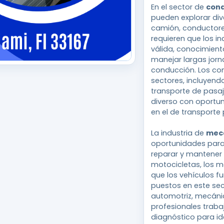
En el sector de
con
pueden explorar di
camión, conductores
requieren que los i
válida, conocimient
manejar largas jorn
conducción. Los co
sectores, incluyendo
transporte de pasaj
diverso con oportu
en el de transporte 
La industria de
mec
oportunidades para
reparar y mantener 
motocicletas, los 
que los vehículos f
puestos en este sec
automotriz, mecánic
profesionales traba
diagnóstico para id