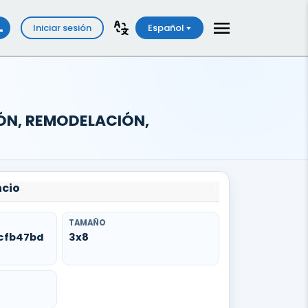
Iniciar sesión
Español
IÓN, REMODELACIÓN,
ncio
TAMAÑO
cfb47bd
3x8