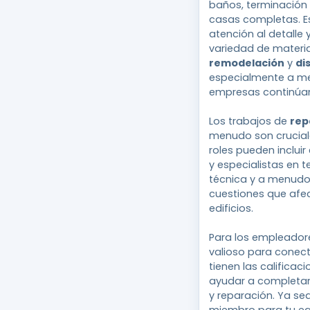
baños, terminación
casas completas. Es
atención al detalle
variedad de materia
remodelación
y
di
especialmente a med
empresas continúan 
Los trabajos de
rep
menudo son crucial
roles pueden incluir
y especialistas en t
técnica y a menudo 
cuestiones que afec
edificios.
Para los empleadore
valioso para conec
tienen las calificac
ayudar a completar
y reparación. Ya s