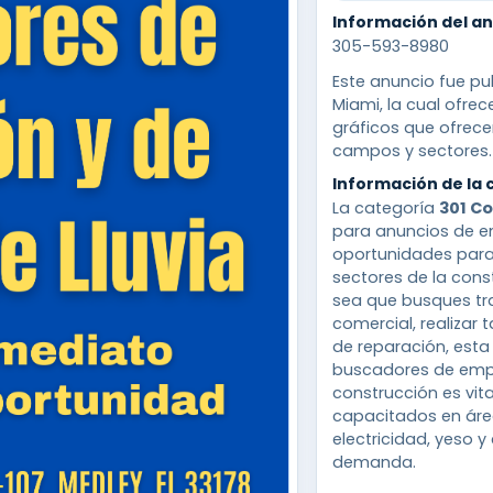
Información del a
305-593-8980
Este anuncio fue pu
Miami, la cual ofre
gráficos que ofrece
campos y sectores.
Información de la 
La categoría
301 C
para anuncios de 
oportunidades para
sectores de la cons
sea que busques tra
comercial, realizar 
de reparación, est
buscadores de emple
construcción es vit
capacitados en área
electricidad, yeso 
demanda.