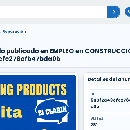
, Reparación
ado publicado en EMPLEO en CONSTRUCC
3efc278cfb47bda0b
Detalles del anu
ID
6a0f2d43efc278
a0b
VISTAS
281