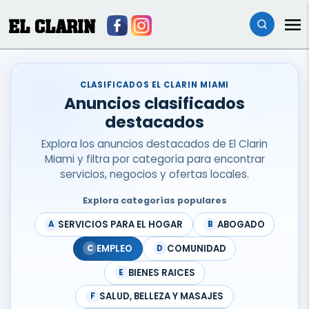
EL CLARIN
CLASIFICADOS EL CLARIN MIAMI
Anuncios clasificados
destacados
Explora los anuncios destacados de El Clarin
Miami y filtra por categoría para encontrar
servicios, negocios y ofertas locales.
Explora categorías populares
SERVICIOS PARA EL HOGAR
ABOGADO
A
B
EMPLEO
COMUNIDAD
C
D
BIENES RAICES
E
SALUD, BELLEZA Y MASAJES
F