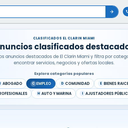
CLASIFICADOS EL CLARIN MIAMI
nuncios clasificados destacad
los anuncios destacados de El Clarin Miami y filtra por categ
encontrar servicios, negocios y ofertas locales.
Explora categorías populares
ABOGADO
EMPLEO
COMUNIDAD
BIENES RAIC
B
C
D
E
ROFESIONALES
AUTO Y MARINA
AJUSTADORES PÚBLI
H
I