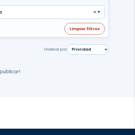
×
o
Limpiar filtros
Ordenar por
publicar!