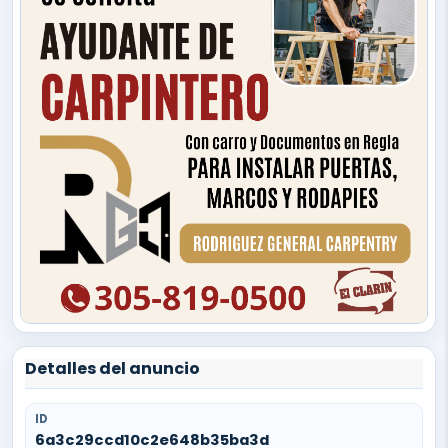
Detalles del anuncio
ID
6a3c29ccd10c2e648b35ba3d