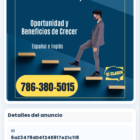
Detalles del anuncio
ID
6a23478d04f245917e21c118