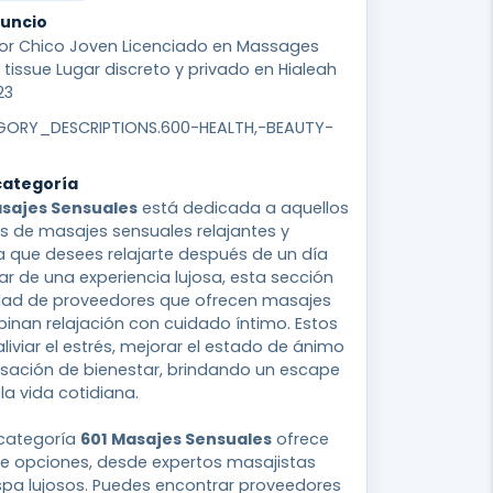
nuncio
or Chico Joven Licenciado en Massages
 tissue Lugar discreto y privado en Hialeah
23
ORY_DESCRIPTIONS.600-HEALTH,-BEAUTY-
categoría
asajes Sensuales
está dedicada a aquellos
s de masajes sensuales relajantes y
a que desees relajarte después de un día
ar de una experiencia lujosa, esta sección
dad de proveedores que ofrecen masajes
inan relajación con cuidado íntimo. Estos
liviar el estrés, mejorar el estado de ánimo
sación de bienestar, brindando un escape
a vida cotidiana.
a categoría
601 Masajes Sensuales
ofrece
 opciones, desde expertos masajistas
spa lujosos. Puedes encontrar proveedores