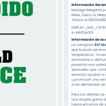
Información del a
Masage Relajante p
Relax, Sueco & deep
Textea al 30533498
DISPLAY_ADS_CATEG
&-MASSAGES
Información de la 
La categoría
601 M
que buscan servicio
terapéuticos. Ya se
estresante o disfrut
presenta una varie
sensuales que comb
servicios ayudan a a
y promover una sen
a las demandas de l
Para los clientes, l
una amplia gama de
hasta entornos de 