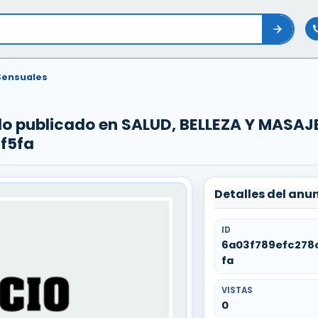
Sensuales
do publicado en SALUD, BELLEZA Y MASA
f5fa
Detalles del anu
ID
6a03f789efc278
fa
VISTAS
0