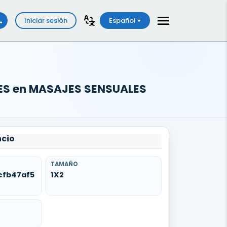
Iniciar sesión
Español
JES en MASAJES SENSUALES
ncio
TAMAÑO
cfb47af5
1X2