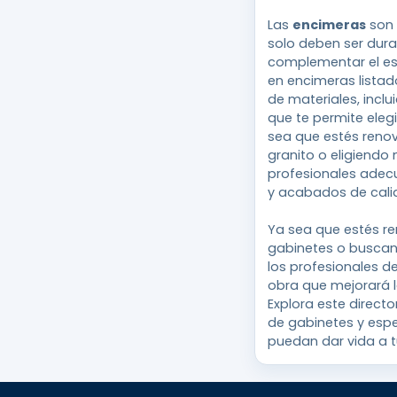
Las
encimeras
son 
solo deben ser dur
complementar el est
en encimeras listad
de materiales, incl
que te permite eleg
sea que estés reno
granito o eligiendo
profesionales adec
y acabados de cali
Ya sea que estés r
gabinetes o buscand
los profesionales 
obra que mejorará l
Explora este directo
de gabinetes y esp
puedan dar vida a tu