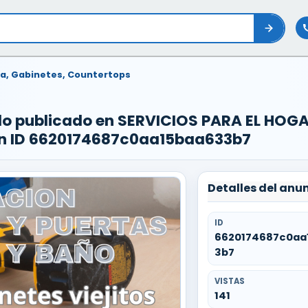
ía, Gabinetes, Countertops
do publicado en SERVICIOS PARA EL HOGA
n ID 6620174687c0aa15baa633b7
Detalles del anu
ID
6620174687c0aa
3b7
VISTAS
141