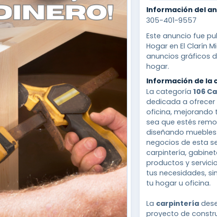
Información del a
305-401-9557
Este anuncio fue pub
Hogar en El Clarín M
anuncios gráficos d
hogar.
Información de la 
La categoría
106 Ca
dedicada a ofrecer 
oficina, mejorando 
sea que estés remo
diseñando muebles p
negocios de esta se
carpintería, gabin
productos y servici
tus necesidades, si
tu hogar u oficina.
La
carpintería
dese
proyecto de constr