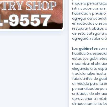
madera personaliza
intrincados como mo
habilidad y precisi
agregar característ
empotradas o escal
restaurar trabajos d
de esta categoría o
agregarán valor a t
Los
gabinetes
son u
habitación, especia
estar. Los gabinete
maximizar el almac
elegancia a tu esp
tradicionales hasta
fabricantes de gabi
a medida para tu e
personalizados par
unidades de almace
aprovechar al máxi
almacenamiento bel