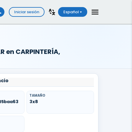
Iniciar sesión
Español
R en CARPINTERÍA,
ncio
TAMAÑO
15baa63
3x8