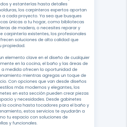
dos y estanterías hasta detalles
lduras, los carpinteros expertos aportan
ón a cada proyecto. Ya sea que busques
icas únicas a tu hogar, como bibliotecas
eras de madera, o necesites reparar y
e carpintería existentes, los profesionales
frecen soluciones de alta calidad que
u propiedad.
n elemento clave en el diseño de cualquier
lmente en la cocina, el baño y las áreas de
s a medida ofrecen la oportunidad de
enamiento mientras agregas un toque de
acio. Con opciones que van desde diseños
 estilos más modernos y elegantes, los
netes en esta sección pueden crear piezas
spacio y necesidades. Desde gabinetes
a la cocina hasta tocadores para el baño y
namiento, estos servicios te ayudarán a
mo tu espacio con soluciones de
las y funcionales.