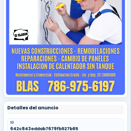
Detalles del anuncio
ID
642c843eddab7679fb527b65