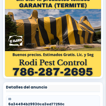
Detalles del anuncio
ID
6a34494b29930ca3ed77250c