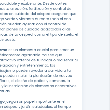
saludable y exuberante. Desde cortes
hasta aireación, fertilización y control de
listas en cuidado del césped aseguran que
ga verde y vibrante durante todo el año.
bién pueden ayudar con el control de
nar planes de cuidado adaptados a las
icas de tu césped, como el tipo de suelo, el
 de pasto.
ismo
es un elemento crucial para crear un
stéticamente agradable. Ya sea que
tractivo exterior de tu hogar o rediseñar tu
elajación y entretenimiento, los
isajismo pueden ayudar a dar vida a tu
ios pueden incluir la plantación de nuevos
flores, el diseño de patios y caminos, la
s y la instalación de elementos decorativos
atuas.
ego
juegan un papel importante en el
 césped y jardín saludables, al tiempo