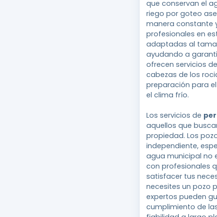
que conservan el ag
riego por goteo as
manera constante y 
profesionales en es
adaptadas al tamañ
ayudando a garantiz
ofrecen servicios d
cabezas de los roci
preparación para el
el clima frío.
Los servicios de
per
aquellos que buscan
propiedad. Los poz
independiente, espe
agua municipal no e
con profesionales q
satisfacer tus nece
necesites un pozo p
expertos pueden gui
cumplimiento de las