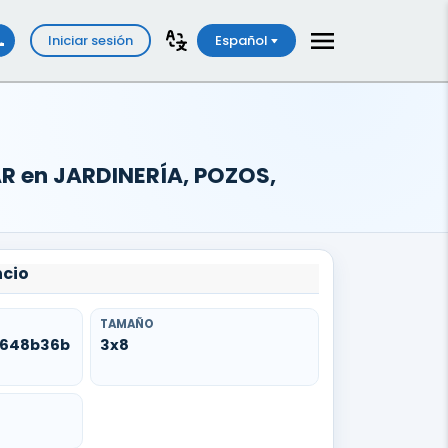
Iniciar sesión
Español
R en JARDINERÍA, POZOS,
ncio
TAMAÑO
e648b36b
3x8