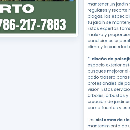
mantener un jardín 
regulares y recorte 
plagas, los especia
tu jardín se manten
Estos expertos tam
maleza y proporcio
condiciones específ
clima y la variedad
El
diseño de paisaj
espacio exterior e
busques mejorar el a
patio trasero para r
profesionales de pa
visión. Estos servic
árboles, arbustos y 
creación de jardine
como fuentes y est
Los
sistemas de ri
mantenimiento de un