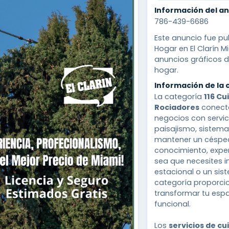
Información del a
786-439-6686
Este anuncio fue pub
Hogar en El Clarín M
anuncios gráficos d
hogar.
Información de la 
La categoría
116 Cu
Rociadores
conecta
negocios con servic
paisajismo, sistema
mantener un césped
conocimiento, expe
sea que necesites i
estacional o un sist
categoría proporci
transformar tu espa
funcional.
Los
servicios de c