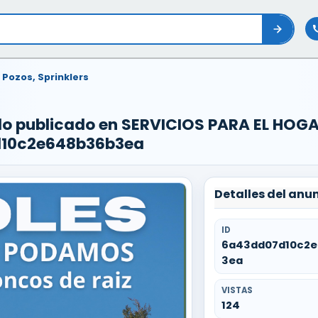
, Pozos, Sprinklers
do publicado en SERVICIOS PARA EL HOGA
d10c2e648b36b3ea
Detalles del anu
ID
6a43dd07d10c2
3ea
VISTAS
124