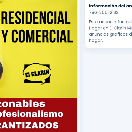
Información del a
786-355-2182
Este anuncio fue pub
Hogar en El Clarín M
anuncios gráficos d
hogar.