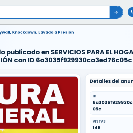
rywall, Knockdown, Lavado a Presión
do publicado en SERVICIOS PARA EL HOG
ÓN con ID 6a3035f929930ca3ed76c05c
Detalles del anu
ID
6a3035f929930
05c
VISTAS
149