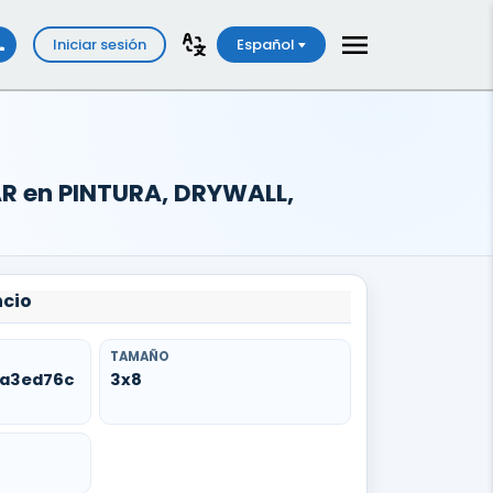
Iniciar sesión
Español
AR en PINTURA, DRYWALL,
ncio
TAMAÑO
ca3ed76c
3x8