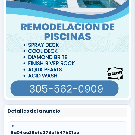
Detalles del anuncio
ID
6a04aa26efc278cfb47b01cc