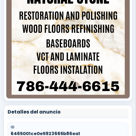
Detalles del anuncio
ID
6465001ce0e5923665b86ea1