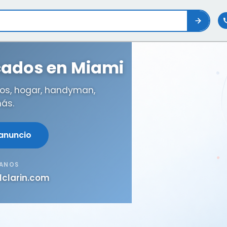
icados en Miami
os, hogar, handyman,
ás.
 anuncio
TANOS
lclarin.com