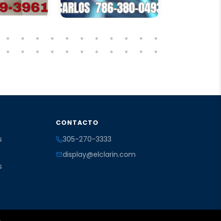
CONTACTO
s
305-270-3333
display@elclarin.com
s