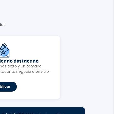
des
ficado destacado
más texto y un tamaño
tacar tu negocio o servicio.
blicar