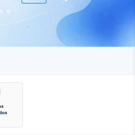
os
dos