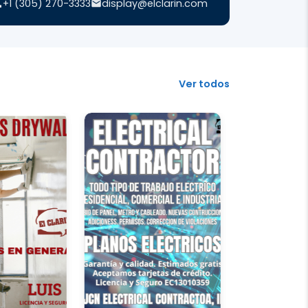
+1 (305) 270-3333
display@elclarin.com
Ver todos