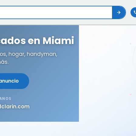
icados en Miami
os, hogar, handyman,
ás.
 anuncio
TANOS
lclarin.com