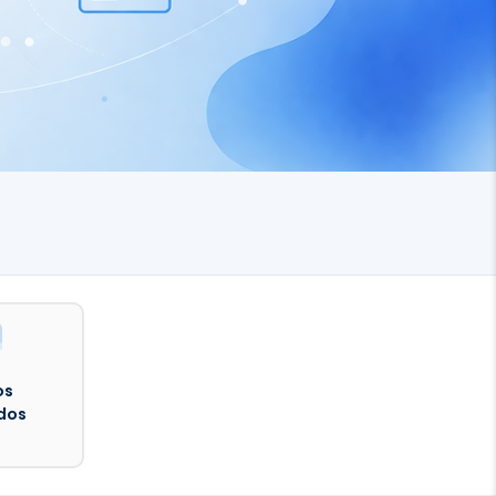
os
dos