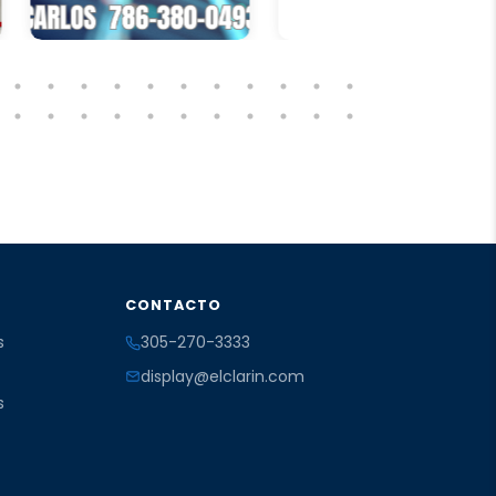
CONTACTO
s
305-270-3333
display@elclarin.com
s