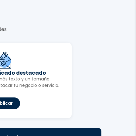
des
ficado destacado
más texto y un tamaño
tacar tu negocio o servicio.
blicar