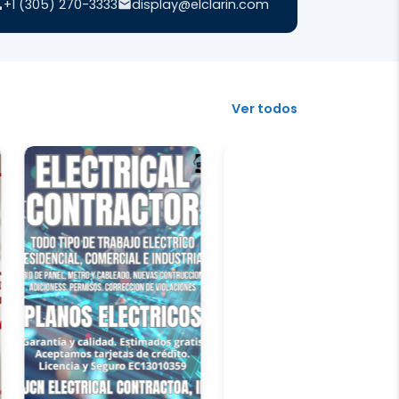
+1 (305) 270-3333
display@elclarin.com
Ver todos