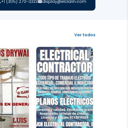
+1 (305) 270-3333
display@elclarin.com
Ver todos