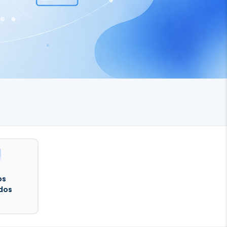
os
dos