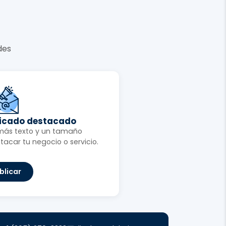
des
ficado destacado
más texto y un tamaño
tacar tu negocio o servicio.
blicar