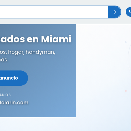
icados en Miami
os, hogar, handyman,
ás.
 anuncio
TANOS
lclarin.com