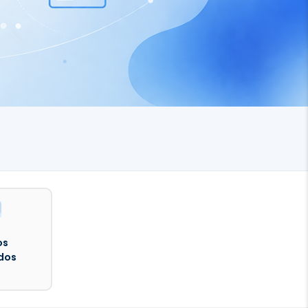
os
dos