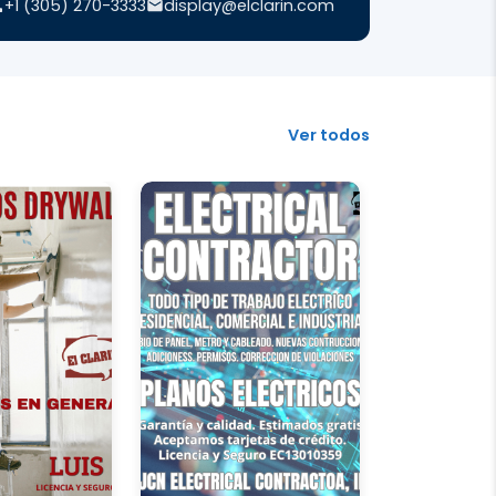
+1 (305) 270-3333
display@elclarin.com
Ver todos