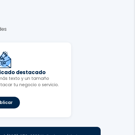
des
ficado destacado
más texto y un tamaño
tacar tu negocio o servicio.
blicar