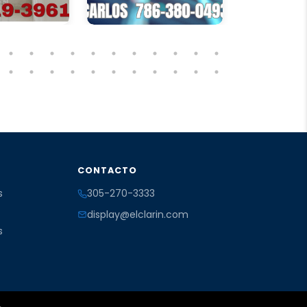
CONTACTO
s
305-270-3333
display@elclarin.com
s