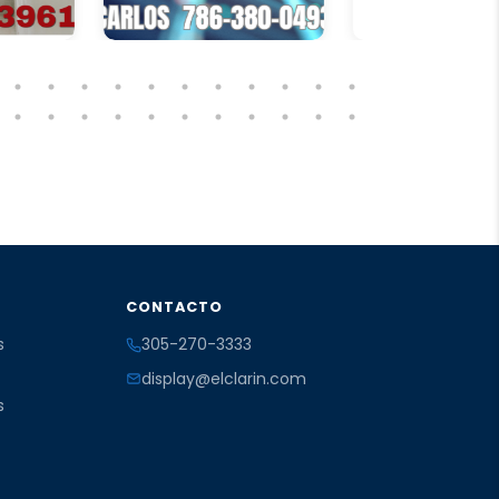
CONTACTO
s
305-270-3333
display@elclarin.com
s