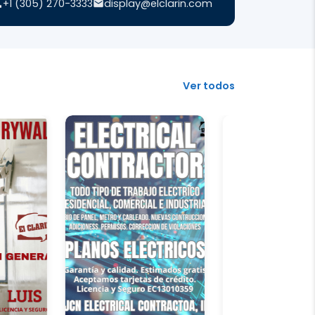
+1 (305) 270-3333
display@elclarin.com
Ver todos