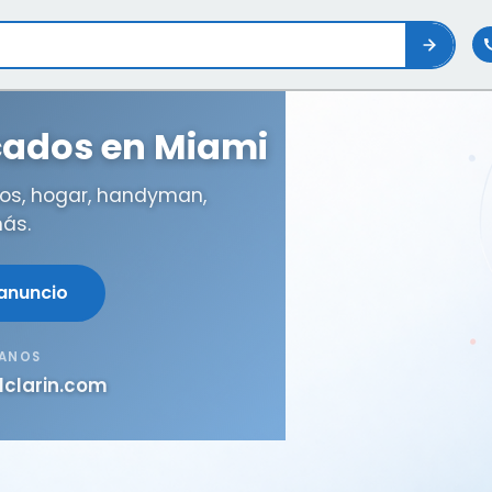
icados en Miami
os, hogar, handyman,
ás.
 anuncio
TANOS
lclarin.com