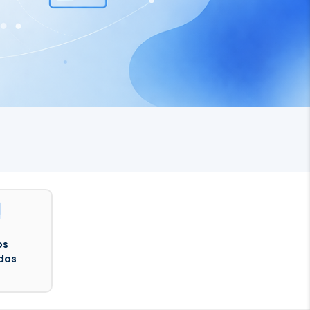
os
dos