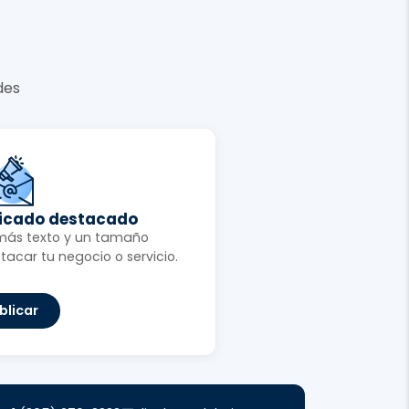
des
ficado destacado
más texto y un tamaño
tacar tu negocio o servicio.
blicar