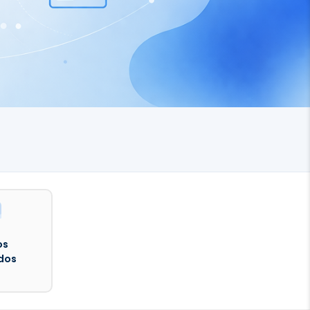
os
dos