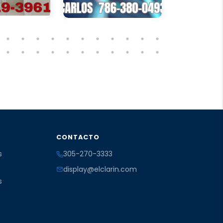
CONTACTO
s
305-270-3333
display@elclarin.com
s