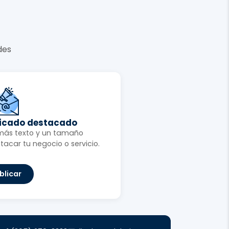
des
ficado destacado
más texto y un tamaño
tacar tu negocio o servicio.
blicar