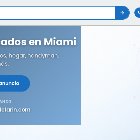
icados en Miami
os, hogar, handyman,
ás.
 anuncio
TANOS
lclarin.com