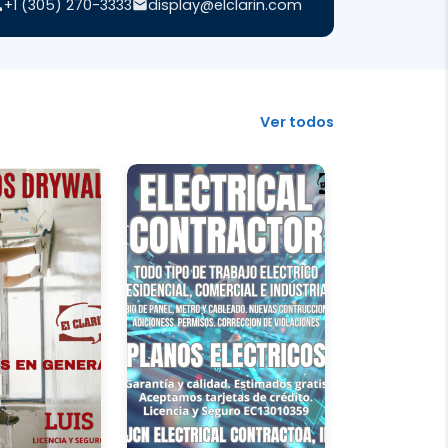
+1 (305) 270-3333
display@elclarin.com
Ver todos